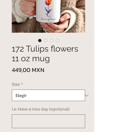
172 Tulips flowers
11 oz mug
Precio
449,00 MXN
Size
*
i.e: Have a nice day (opcional)