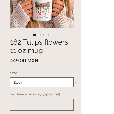
182 Tulips flowers
11 oz mug
Precio
449,00 MXN
Size
*
i.e: Have a nice day (opcional)