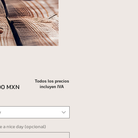
Todos los precios
Precio
00 MXN
incluyen IVA
r
ve a nice day (opcional)