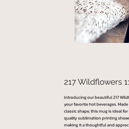
217 Wildflowers 
Introducing our beautiful 217 Wildf
your favorite hot beverages. Made
classic shape, this mug is ideal for
quality sublimation printing showc
making it a thoughtful and appreci