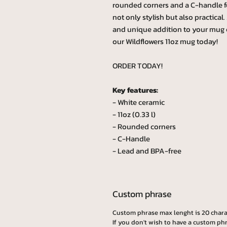
rounded corners and a C-handle fo
not only stylish but also practica
and unique addition to your mug 
our Wildflowers 11oz mug today!
ORDER TODAY!
Key features:
- White ceramic
- 11oz (0.33 l)
- Rounded corners
- C-Handle
- Lead and BPA-free
Custom phrase
Custom phrase max lenght is 20 chara
If you don't wish to have a custom phr