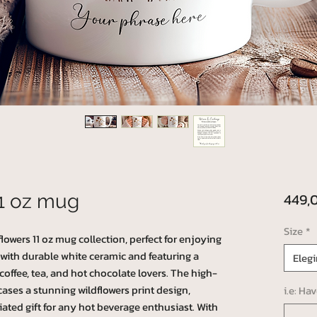
449,
11 oz mug
Size
*
lowers 11 oz mug collection, perfect for enjoying
 with durable white ceramic and featuring a
Elegi
 coffee, tea, and hot chocolate lovers. The high-
ases a stunning wildflowers print design,
i.e: Ha
ated gift for any hot beverage enthusiast. With