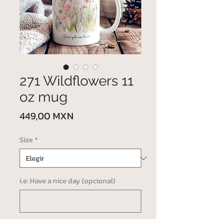
271 Wildflowers 11
oz mug
Precio
449,00 MXN
Size
*
i.e: Have a nice day (opcional)